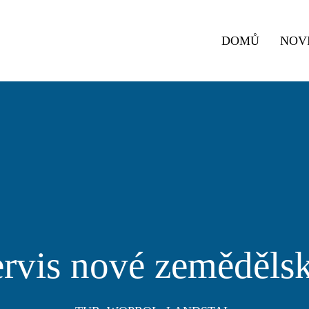
DOMŮ
NOV
ervis nové zeměděls