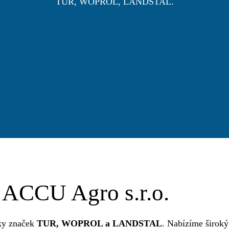
TUR, WOPROL, LANDSTAL.
ACCU Agro s.r.o.
iky značek
TUR, WOPROL a LANDSTAL
. Nabízíme široký 